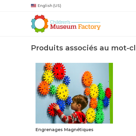
English (US)
Produits associés au mot-c
Jeu éducatif de de 15 engrenages
magnétiques: 5 gros, 5 moyens et 5
petits. Destinés aux enfants et adultes de
tous âges. Totalement sécuritaires grâce
à leur concept unique, les engrenages
viennent en 5 couleurs vibrantes; bleu,
jaune,orange, rouge et v
Engrenages Magnétiques
1 295,00$CA