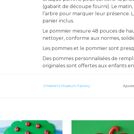
(gabarit de découpe fourni). Le matin
l’arbre pour marquer leur présence. Le s
panier inclus.
Le pommier mesure 48 pouces de haut p
nettoyer, conforme aux normes, solide 
Les pommes et le pommier sont presque
Des pommes personnalisées de remplac
originales sont offertes aux enfants en
Children's Museum Factory
Ajouter
mmier magnétique, est disponible
Pommes magnétiques personnali
rsion 12, 16 ou 20 pommes, fait en
supplémentaires pour les pom