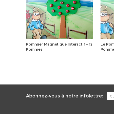
Chaque pomme peut afficher la photo
plast
d’un enfant. Idéal pour l’accueil en
pomme
garderie. Ludique, interactif, solide, facile à
photo
nettoyer et à installer.
virt
Pommier Magnétique Interactif – 12
Le Pom
Pommes
Pomm
335,00$CA
Abonnez-vous à notre infolettre: