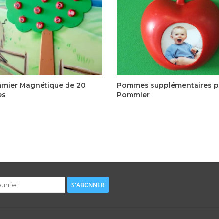
ique HDPE on peut y apposer des
magnétiques. Pommes magnét
s personnalisables à l’aide d'une
additionnelles pouvant être utilisé
. Les pommes et les photos sont
ou sans pommier magnétiqu
uellement indestructibles. Jouet
Indestructible, la pomme magn
éducatif utilisé comme pr
tient sur toute surface métalliqu
pom
mier Magnétique de 20
Pommes supplémentaires po
es
Pommier
395,00$CA
S'ABONNER