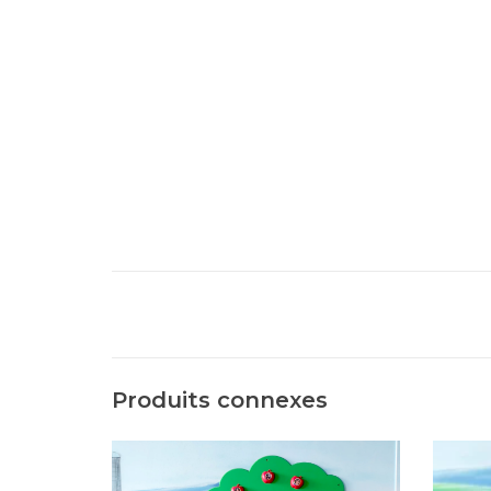
Produits connexes
Pommier mural en plastique HDPE avec
Ce po
12 pommes magnétiques amovibles.
en ve