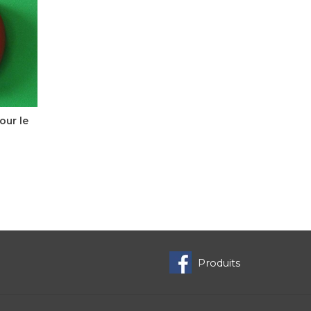
iques
es avec
e.
étique
e. Les
ur le
6,00$CA
Produits